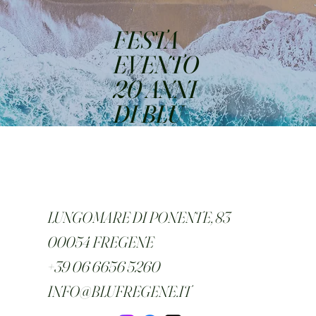
FESTA
EVENTO
20 ANNI
DI BLU
LUNGOMARE DI PONENTE, 83
00054 FREGENE
+39 06 6656 5260
INFO@BLUFREGENE.IT